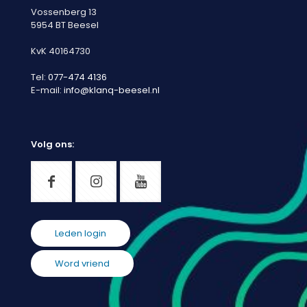
Vossenberg 13
5954 BT Beesel
KvK 40164730
Tel:
077-474 4136
E-mail:
info@klanq-beesel.nl
Volg ons:
Leden login
Word vriend