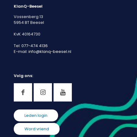
KlanQ-Beesel
Vossenberg 13
5954 BT Beesel
KvK 40164730
Tel:
077-474 4136
E-mail:
info@klanq-beesel.nl
Volg ons:
Leden login
Word vriend