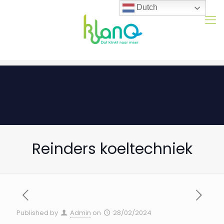
Dutch
Reinders koeltechniek
Published by
Admin
on
28/02/2024